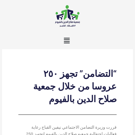
خطي
لى
لمحتوى
Menu
“التضامن” تجهز ٢٥٠
عروسا من خلال جمعية
صلاح الدين بالفيوم
قررت وزيرة التضامن الاجتماعي نيفين القباج رعاية
فعاليات احتفالية جمعيه صلاح الدين بالفيوم لتجهيز 250